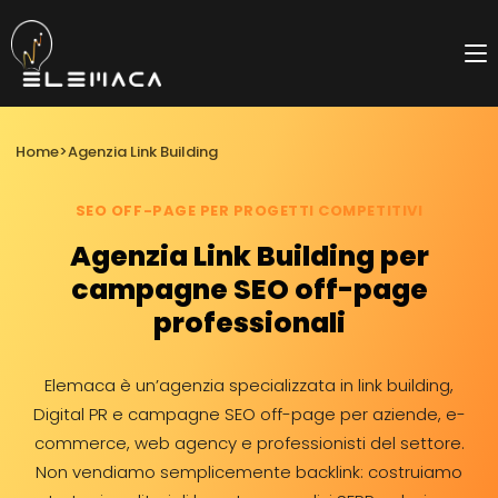
Salta
al
contenuto
Home
>
Agenzia Link Building
SEO OFF-PAGE PER PROGETTI COMPETITIVI
Agenzia Link Building per
campagne SEO off-page
professionali
Elemaca è un’agenzia specializzata in link building,
Digital PR e campagne SEO off-page per aziende, e-
commerce, web agency e professionisti del settore.
Non vendiamo semplicemente backlink: costruiamo