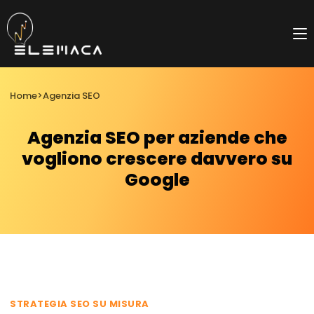
Salta
al
contenuto
Home
>
Agenzia SEO
Agenzia SEO per aziende che
vogliono crescere davvero su
Google
STRATEGIA SEO SU MISURA