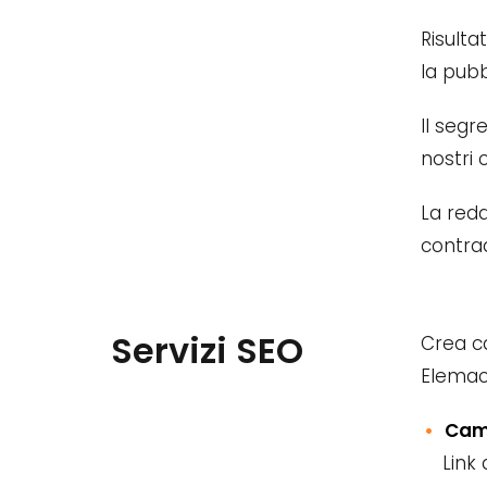
Risultat
la pubbl
Il segr
nostri 
La reda
contrad
Servizi SEO
Crea ca
Elemaca
Camp
Link 