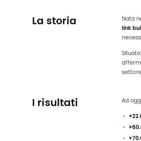
La storia
Nata n
link bu
necessi
Situata
afferm
settore
I risultati
Ad ogg
+22.
+60
+70