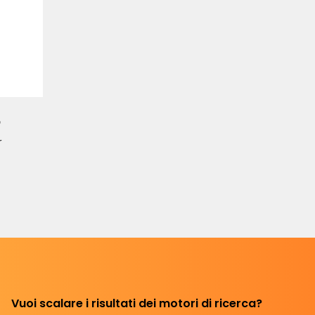
o
r
Vuoi scalare i risultati dei motori di ricerca?