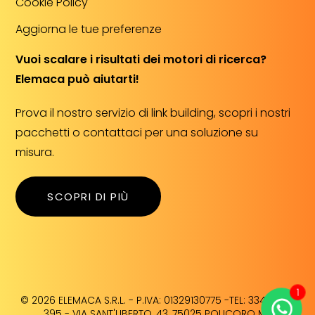
Cookie Policy
Aggiorna le tue preferenze
Vuoi scalare i risultati dei motori di ricerca?
Elemaca può aiutarti!
Prova il nostro servizio di link building, scopri i nostri
pacchetti o contattaci per una soluzione su
misura.
SCOPRI DI PIÙ
1
© 2026 ELEMACA S.R.L. - P.IVA: 01329130775 -TEL: 334 98 76
395 - VIA SANT'UBERTO, 43, 75025 POLICORO MT