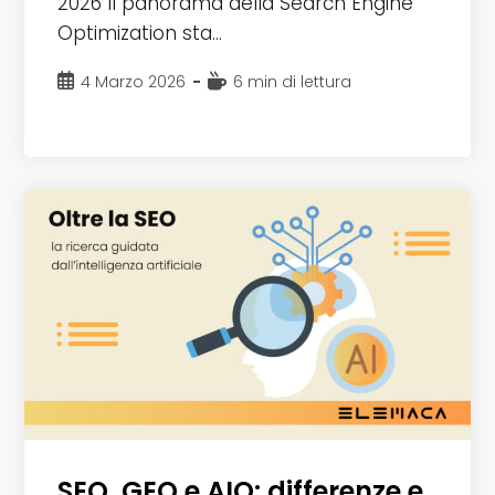
2026 Il panorama della Search Engine
Optimization sta…
Articolo
Tempo
4 Marzo 2026
6 min di lettura
pubblicato:
di
lettura:
SEO, GEO e AIO: differenze e