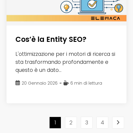
Cos’è la Entity SEO?
L'ottimizzazione per i motori di ricerca si
sta trasformando profondamente e
questo è un dato…
Articolo
Tempo
20 Gennaio 2026
6 min di lettura
pubblicato:
di
lettura:
1
2
3
4
Vai all