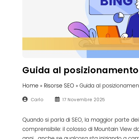
Guida al posizionamento
Home
»
Risorse SEO
»
Guida al posizionamen
Autore
Articolo
Carlo
17 Novembre 2025
dell'articolo:
pubblicato:
Quando si parla di SEO, la maggior parte dei
comprensibile: il colosso di Mountain View d
anni… anche se qualcosa sta iniziando a cam