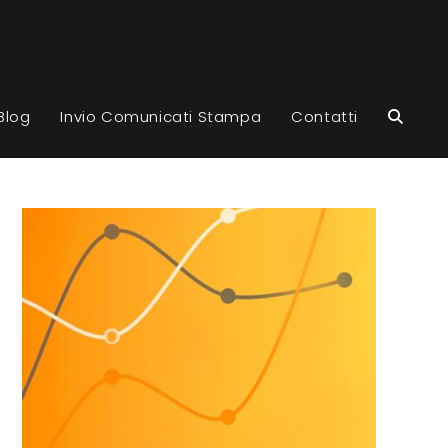
Attiva/d
Blog
Invio Comunicati Stampa
Contatti
la
ricerca
sul
sito
web