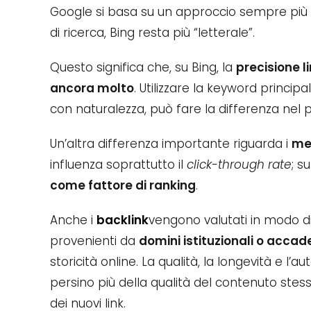
Google si basa su un approccio sempre più s
di ricerca, Bing resta più “letterale”.
Questo significa che, su Bing, la
precisione l
ancora molto
. Utilizzare la keyword princi
con naturalezza, può fare la differenza nel
Un’altra differenza importante riguarda i
me
influenza soprattutto il
click-through rate
; s
come fattore di ranking
.
Anche i
backlink
vengono valutati in modo div
provenienti da
domini istituzionali o accad
storicità online. La qualità, la longevità e l
persino più della qualità del contenuto stes
dei nuovi link.