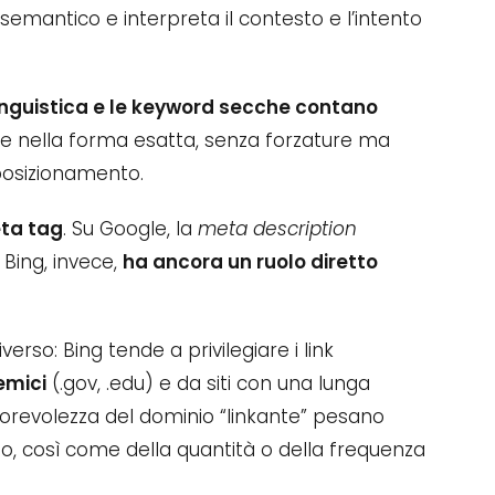
emantico e interpreta il contesto e l’intento
inguistica e le keyword secche contano
pale nella forma esatta, senza forzature ma
 posizionamento.
ta tag
. Su Google, la
meta description
u Bing, invece,
ha ancora un ruolo diretto
erso: Bing tende a privilegiare i link
emici
(.gov, .edu) e da siti con una lunga
’autorevolezza del dominio “linkante” pesano
so, così come della quantità o della frequenza